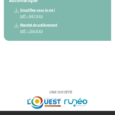
automatique
Simplifiez-vous la vie !
pdf
–
847,8 Ko
Mandat de prélèvement
pdf
–
266,8 Ko